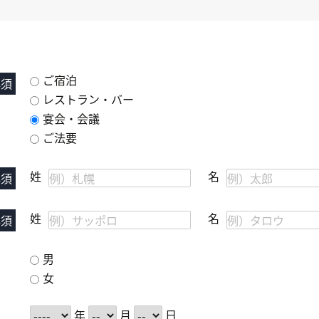
ご宿泊
必須
レストラン・バー
宴会・会議
ご法要
姓
名
必須
姓
名
必須
男
女
年
月
日