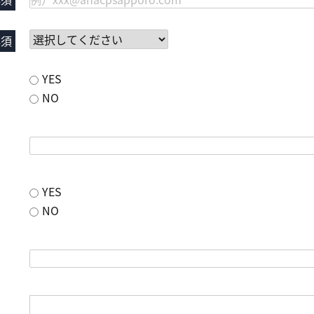
必須
YES
NO
YES
NO